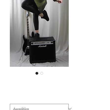
Jäckli grün lang
Preis
CHF 170.00
Size
*