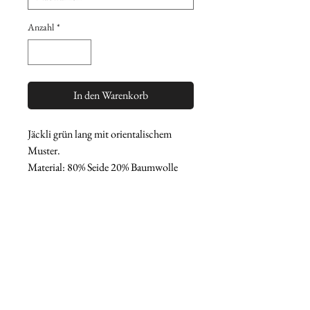
Anzahl
*
In den Warenkorb
Jäckli grün lang mit orientalischem
Muster.
Material: 80% Seide 20% Baumwolle
PFLEGEHINWEIS
Handwäsche empfohlen oder
Schongang bei 30 Grad
Nicht im Tumbler trocknen
Nicht bleichen
Am Besten liegend oder Hängend
trocknen