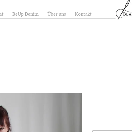
at
ReUp Denim
Über uns
Kontakt
Jäckli grün k
Preis
CHF 170.00
Size
*